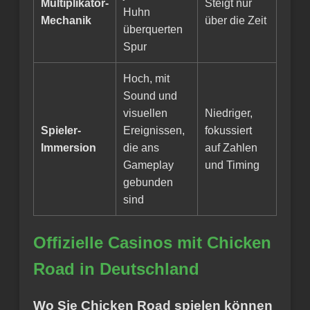
Multiplikator-
Steigt nur
Huhn
Mechanik
über die Zeit
überquerten
Spur
Hoch, mit
Sound und
visuellen
Niedriger,
Spieler-
Ereignissen,
fokussiert
Immersion
die ans
auf Zahlen
Gameplay
und Timing
gebunden
sind
Offizielle Casinos mit Chicken
Road in Deutschland
Wo Sie Chicken Road spielen können