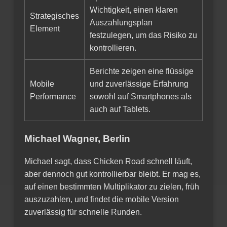
Wichtigkeit, einen klaren
Strategisches
Auszahlungsplan
Element
festzulegen, um das Risiko zu
kontrollieren.
Berichte zeigen eine flüssige
Mobile
und zuverlässige Erfahrung
Performance
sowohl auf Smartphones als
auch auf Tablets.
Michael Wagner, Berlin
Michael sagt, dass Chicken Road schnell läuft,
aber dennoch gut kontrollierbar bleibt. Er mag es,
auf einen bestimmten Multiplikator zu zielen, früh
auszuzahlen, und findet die mobile Version
zuverlässig für schnelle Runden.