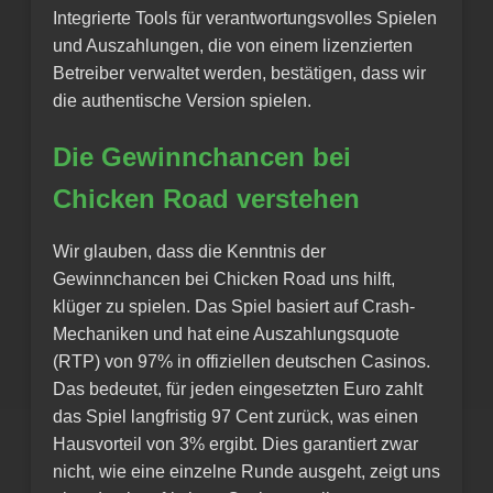
Integrierte Tools für verantwortungsvolles Spielen
und Auszahlungen, die von einem lizenzierten
Betreiber verwaltet werden, bestätigen, dass wir
die authentische Version spielen.
Die Gewinnchancen bei
Chicken Road verstehen
Wir glauben, dass die Kenntnis der
Gewinnchancen bei Chicken Road uns hilft,
klüger zu spielen. Das Spiel basiert auf Crash-
Mechaniken und hat eine Auszahlungsquote
(RTP) von 97% in offiziellen deutschen Casinos.
Das bedeutet, für jeden eingesetzten Euro zahlt
das Spiel langfristig 97 Cent zurück, was einen
Hausvorteil von 3% ergibt. Dies garantiert zwar
nicht, wie eine einzelne Runde ausgeht, zeigt uns