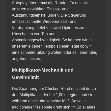
Autoplay übernimmt die Runden für uns mit
unseren gewählten Einsatz- und
Auszahlungseinstellungen. Die Steuerung
umfasst schnelle Wiedereinsatz- und
Verdopplungsbefehle sowie Optionen zum
Umschalten von Ton und
Animationsgeschwindigkeit. So können wir in
unserem eigenen Tempo spielen, egal ob wir
eine schnelle Sitzung wollen oder es lieber ruhig
angehen lassen.
Multiplikator-Mechanik und
Gewinnlimit
Die Spannung bei Chicken Road entsteht durch
den Multiplikator, der bei 1,00x beginnt und steigt,
während das Huhn vorwärts läuft. Anstelle
traditioneller Freispiele dreht sich im Spiel alles