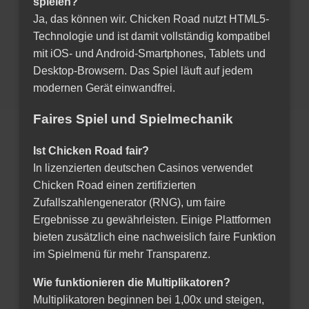
spielen?
Ja, das können wir. Chicken Road nutzt HTML5-
Technologie und ist damit vollständig kompatibel
mit iOS- und Android-Smartphones, Tablets und
Desktop-Browsern. Das Spiel läuft auf jedem
modernen Gerät einwandfrei.
Faires Spiel und Spielmechanik
Ist Chicken Road fair?
In lizenzierten deutschen Casinos verwendet
Chicken Road einen zertifizierten
Zufallszahlengenerator (RNG), um faire
Ergebnisse zu gewährleisten. Einige Plattformen
bieten zusätzlich eine nachweislich faire Funktion
im Spielmenü für mehr Transparenz.
Wie funktionieren die Multiplikatoren?
Multiplikatoren beginnen bei 1,00x und steigen,