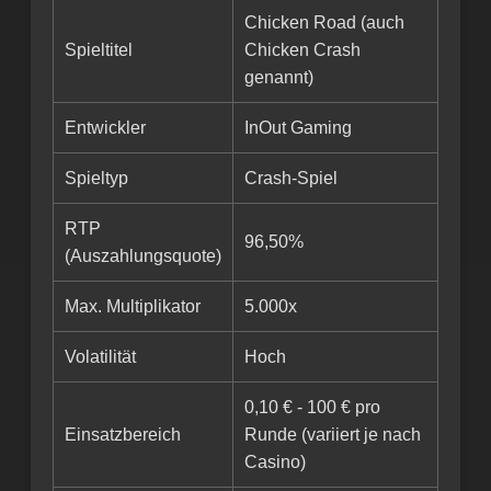
Chicken Road (auch
Spieltitel
Chicken Crash
genannt)
Entwickler
InOut Gaming
Spieltyp
Crash-Spiel
RTP
96,50%
(Auszahlungsquote)
Max. Multiplikator
5.000x
Volatilität
Hoch
0,10 € - 100 € pro
Einsatzbereich
Runde (variiert je nach
Casino)