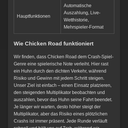
Automatische
Auszahlung, Live-
Hauptfunktionen
Wetthistorie,
Mehrspieler-Format
Wie Chicken Road funktioniert
Wir finden, dass Chicken Road dem Crash-Spiel-
Genre eine spielerische Note verleiht. Hier rast
ein Huhn durch den dichten Verkehr, während
Risiko und Gewinn mit jedem Schritt steigen.
Unser Ziel ist einfach – einen Einsatz platzieren,
den steigenden Multiplikator beobachten und
auszahlen, bevor das Huhn seine Fahrt beendet.
Je länger wir warten, desto höher steigt der
Multiplikator, aber das Risiko eines plötzlichen
Crashs ist immer präsent. Jede Runde verläuft